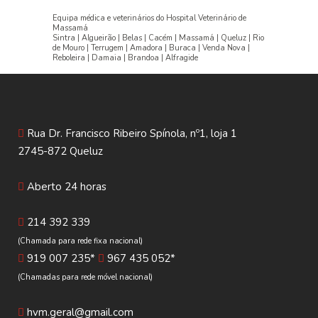
Equipa médica e veterinários do Hospital Veterinário de
Massamá
Sintra | Algueirão | Belas | Cacém | Massamá | Queluz | Rio
de Mouro | Terrugem | Amadora | Buraca | Venda Nova |
Reboleira | Damaia | Brandoa | Alfragide
Rua Dr. Francisco Ribeiro Spínola, nº1, loja 1
2745-872 Queluz
Aberto 24 horas
214 392 339
(Chamada para rede fixa nacional)
919 007 235*
967 435 052*
(Chamadas para rede móvel nacional)
hvm.geral@gmail.com