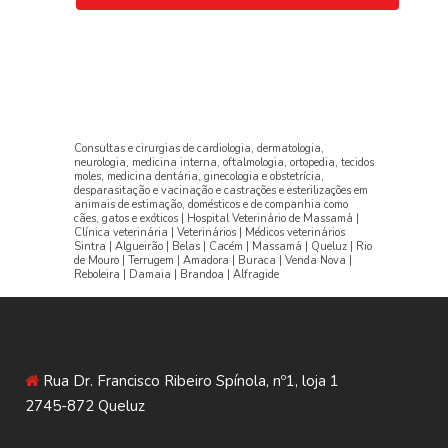
Consultas e cirurgias de cardiologia, dermatologia,
neurologia, medicina interna, oftalmologia, ortopedia, tecidos
moles, medicina dentária, ginecologia e obstetrícia,
desparasitação e vacinação e castrações e esterilizações em
animais de estimação, domésticos e de companhia como
cães, gatos e exóticos | Hospital Veterinário de Massamá |
Clínica veterinária | Veterinários | Médicos veterinários
Sintra | Algueirão | Belas | Cacém | Massamá | Queluz | Rio
de Mouro | Terrugem | Amadora | Buraca | Venda Nova |
Reboleira | Damaia | Brandoa | Alfragide
Rua Dr. Francisco Ribeiro Spínola, nº1, loja 1
2745-872 Queluz