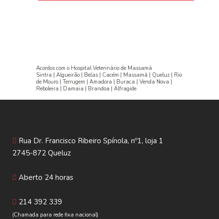
Acordos com o Hospital Veterinário de Massamá
Sintra | Algueirão | Belas | Cacém | Massamá | Queluz | Rio
de Mouro | Terrugem | Amadora | Buraca | Venda Nova |
Reboleira | Damaia | Brandoa | Alfragide
Rua Dr. Francisco Ribeiro Spínola, nº1, loja 1
2745-872 Queluz
Aberto 24 horas
214 392 339
(Chamada para rede fixa nacional)