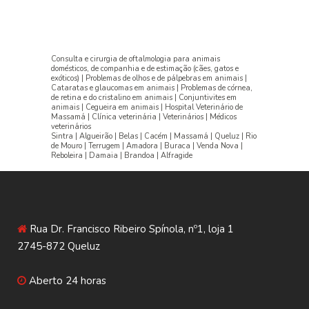
Consulta e cirurgia de oftalmologia para animais
domésticos, de companhia e de estimação (cães, gatos e
exóticos) | Problemas de olhos e de pálpebras em animais |
Cataratas e glaucomas em animais | Problemas de córnea,
de retina e do cristalino em animais | Conjuntivites em
animais | Cegueira em animais | Hospital Veterinário de
Massamá | Clínica veterinária | Veterinários | Médicos
veterinários
Sintra | Algueirão | Belas | Cacém | Massamá | Queluz | Rio
de Mouro | Terrugem | Amadora | Buraca | Venda Nova |
Reboleira | Damaia | Brandoa | Alfragide
Rua Dr. Francisco Ribeiro Spínola, nº1, loja 1
2745-872 Queluz
Aberto 24 horas