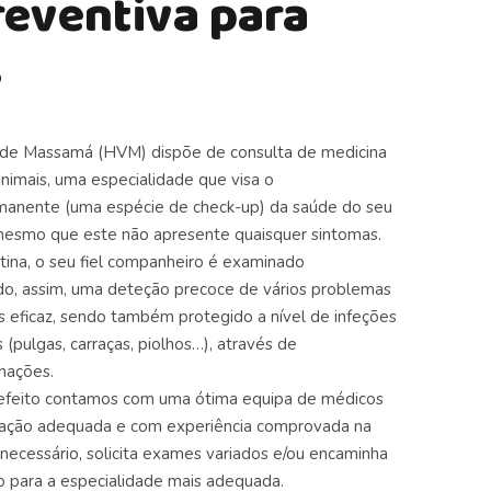
reventiva para
s
o de Massamá (HVM) dispõe de consulta de medicina
animais, uma especialidade que visa o
nente (uma espécie de check-up) da saúde do seu
mesmo que este não apresente quaisquer sintomas.
tina, o seu fiel companheiro é examinado
do, assim, uma deteção precoce de vários problemas
s eficaz, sendo também protegido a nível de infeções
 (pulgas, carraças, piolhos…), através de
inações
.
 efeito contamos com uma ótima
equipa
de médicos
mação adequada e com experiência comprovada na
 necessário, solicita
exames
variados e/ou encaminha
o para a especialidade mais adequada.