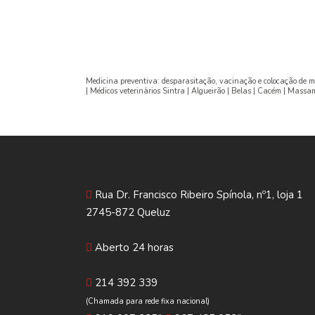
Medicina preventiva: desparasitação, vacinação e colocação de mic
| Médicos veterinários Sintra | Algueirão | Belas | Cacém | Mass
Rua Dr. Francisco Ribeiro Spínola, nº1, loja 1
2745-872 Queluz
Aberto 24 horas
214 392 339
(Chamada para rede fixa nacional)