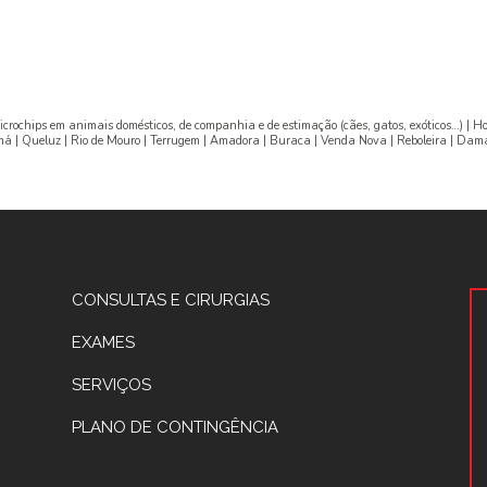
rochips em animais domésticos, de companhia e de estimação (cães, gatos, exóticos…) | Hos
amá | Queluz | Rio de Mouro | Terrugem | Amadora | Buraca | Venda Nova | Reboleira | Dam
CONSULTAS E CIRURGIAS
EXAMES
SERVIÇOS
PLANO DE CONTINGÊNCIA