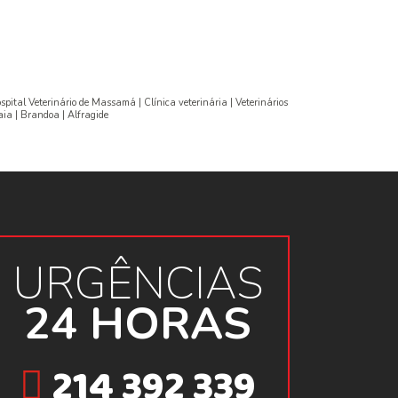
pital Veterinário de Massamá | Clínica veterinária | Veterinários
aia | Brandoa | Alfragide
URGÊNCIAS
24 HORAS
214 392 339