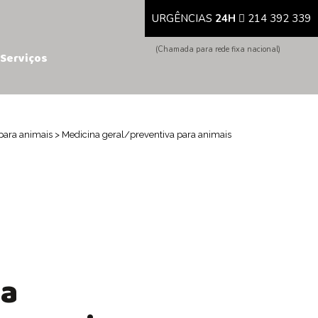
URGÊNCIAS
24H
214 392 339
(Chamada para rede fixa nacional)
Serviços
 para animais
>
Medicina geral/preventiva para animais
na