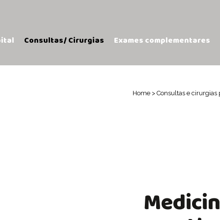
ital
Consultas/ Cirurgias
Exames complementares
Home
>
Consultas e cirurgias
Medici