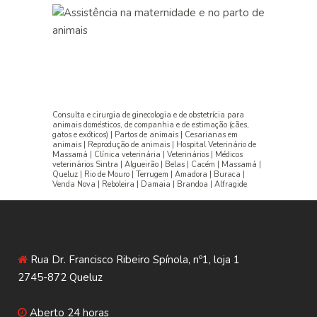
Consulta e cirurgia de ginecologia e de obstetrícia para
animais domésticos, de companhia e de estimação (cães,
gatos e exóticos) | Partos de animais | Cesarianas em
animais | Reprodução de animais | Hospital Veterinário de
Massamá | Clínica veterinária | Veterinários | Médicos
veterinários Sintra | Algueirão | Belas | Cacém | Massamá |
Queluz | Rio de Mouro | Terrugem | Amadora | Buraca |
Venda Nova | Reboleira | Damaia | Brandoa | Alfragide
Rua Dr. Francisco Ribeiro Spínola, nº1, loja 1
2745-872 Queluz
Aberto 24 horas