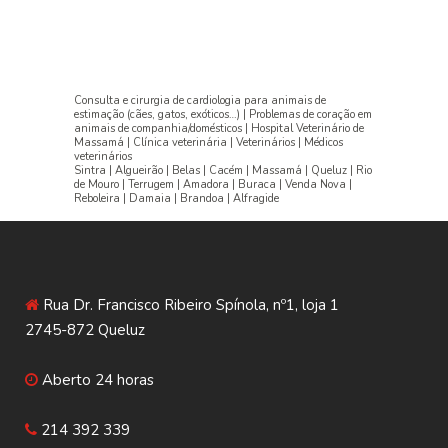
Consulta e cirurgia de cardiologia para animais de
estimação (cães, gatos, exóticos…) | Problemas de coração em
animais de companhia/domésticos | Hospital Veterinário de
Massamá | Clínica veterinária | Veterinários | Médicos
veterinários
Sintra | Algueirão | Belas | Cacém | Massamá | Queluz | Rio
de Mouro | Terrugem | Amadora | Buraca | Venda Nova |
Reboleira | Damaia | Brandoa | Alfragide
Rua Dr. Francisco Ribeiro Spínola, nº1, loja 1
2745-872 Queluz
Aberto 24 horas
214 392 339