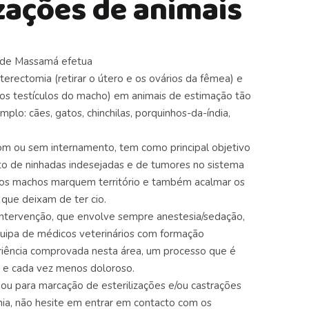
izações de animais
o de Massamá efetua
sterectomia (retirar o útero e os ovários da fêmea) e
os testículos do macho) em animais de estimação tão
plo: cães, gatos, chinchilas, porquinhos-da-índia,
 com ou sem
internamento
, tem como principal objetivo
to de ninhadas indesejadas e de tumores no sistema
e os machos marquem território e também acalmar os
que deixam de ter cio.
 intervenção, que envolve sempre anestesia/sedação,
uipa
de médicos veterinários com formação
iência comprovada nesta área, um processo que é
o e cada vez menos doloroso.
ou para marcação de esterilizações e/ou castrações
ia, não hesite em entrar em contacto com os