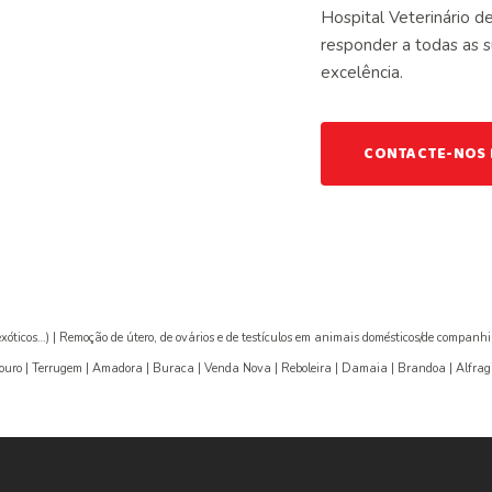
Hospital Veterinário d
responder a todas as 
excelência.
CONTACTE-NOS 
exóticos…) | Remoção de útero, de ovários e de testículos em animais domésticos/de companhi
Mouro | Terrugem | Amadora | Buraca | Venda Nova | Reboleira | Damaia | Brandoa | Alfrag