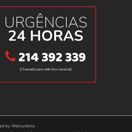
URGÊNCIAS
24 HORAS
214 392 339
(Chamada para rede fixa nacional)
red by
Websystems