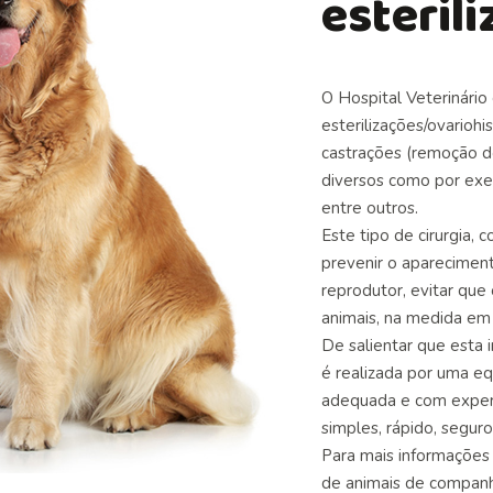
esteril
O Hospital Veterinári
esterilizações/ovariohi
castrações (remoção d
diversos como por exem
entre outros.
Este tipo de cirurgia,
prevenir o aparecimen
reprodutor, evitar qu
animais, na medida em 
De salientar que esta
é realizada por uma
eq
adequada e com exper
simples, rápido, segur
Para mais informações 
de animais de companh